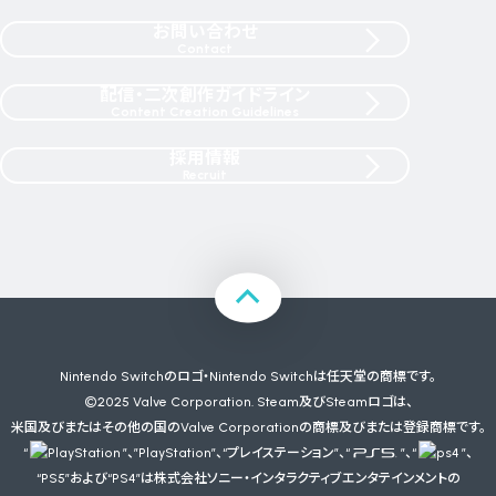
お問い合わせ
Contact
配信・二次創作ガイドライン
Content Creation Guidelines
採用情報
Recruit
Nintendo Switchのロゴ・Nintendo Switchは任天堂の商標です。
©2025 Valve Corporation. Steam及びSteamロゴは、
米国及びまたはその他の国のValve Corporationの商標及びまたは登録商標です。
“
”、”PlayStation”、“プレイステーション”、“
”、“
”、
“PS5”および“PS4”は株式会社ソニー・インタラクティブエンタテインメントの