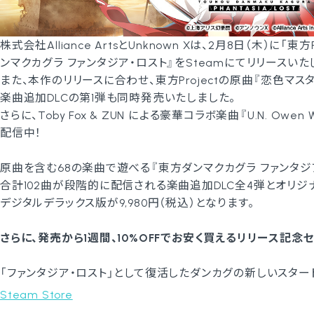
株式会社Alliance ArtsとUnknown Xは、2月8日（木）に
ンマクカグラ ファンタジア・ロスト』をSteamにてリリースいた
また、本作のリリースに合わせ、東方Projectの原曲『恋色マ
楽曲追加DLCの第1弾も同時発売いたしました。
さらに、Toby Fox & ZUN による豪華コラボ楽曲『U.N. Owen
配信中！
原曲を含む68の楽曲で遊べる『東方ダンマクカグラ ファンタジア・
合計102曲が段階的に配信される楽曲追加DLC全4弾とオリジ
デジタルデラックス版が9,980円（税込）となります。
さらに、発売から1週間、10%OFFでお安く買えるリリース記念
「ファンタジア・ロスト」として復活したダンカグの新しいスター
Steam Store