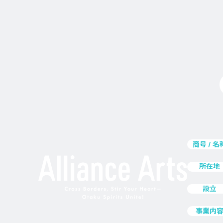
商号 / 名
所在地
設立
事業内