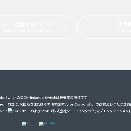
配信・二次創作ガイドライン
採用
Content Creation Guidelines
Recru
endo Switchのロゴ・Nintendo Switchは任天堂の商標です。
びSteamロゴは、
米国及びまたはその他の国のValve Corporationの商標及びまたは登
”、“
”、
“PS5”および“PS4”は株式会社ソニー・インタラクティブエンタテインメン